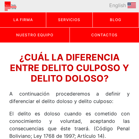
English
LA FIRMA
SERVICIOS
BLOG
NUESTRO EQUIPO
CONTACTOS
¿CUÁL LA DIFERENCIA
ENTRE DELITO CULPOSO Y
DELITO DOLOSO?
A continuación procederemos a definir y
diferenciar el delito doloso y delito culposo:
El delito es doloso cuando es cometido con
conocimiento y voluntad, aceptando las
consecuencias que éste traerá. (Código Penal
Boliviano; Ley 1768 de 1997; Artículo 14).