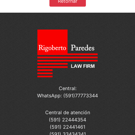
Retornar
Central:
WhatsApp: (591)77773344
Central de atención
(591) 22444354
(591) 22441461
(591) 33434341