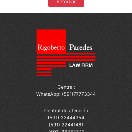
Retornar
Central:
WhatsApp: (591)77773344
Central de atención
(591) 22444354
(591) 22441461
(591) 33434341