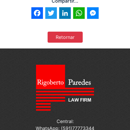
Compartir...
Facebook
Twitter
LinkedIn
WhatsApp
Messenger
Retornar
Central:
WhatsApp: (591)77773344