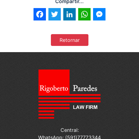
Compartir...
Facebook
Twitter
LinkedIn
WhatsApp
Messenger
Retornar
Central:
WhatsApp: (591)77773344