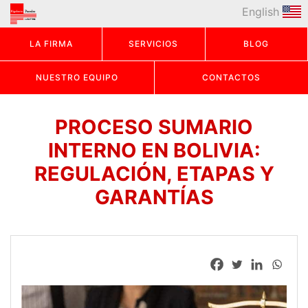
English
LA FIRMA
SERVICIOS
BLOG
NUESTRO EQUIPO
CONTACTOS
PROCESO SUMARIO
INTERNO EN BOLIVIA:
REGULACIÓN, ETAPAS Y
GARANTÍAS