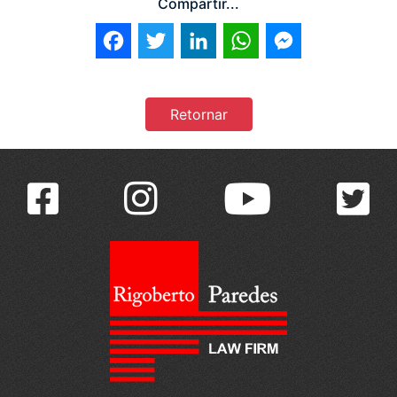
Compartir...
Facebook
Twitter
LinkedIn
WhatsApp
Messenger
Retornar