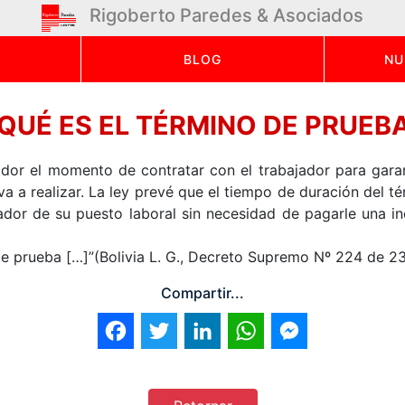
Rigoberto Paredes & Asociados
BLOG
NU
QUÉ ES EL TÉRMINO DE PRUEB
or el momento de contratar con el trabajador para garant
va a realizar. La ley prevé que el tiempo de duración del 
jador de su puesto laboral sin necesidad de pagarle una 
 de prueba […]”(Bolivia L. G., Decreto Supremo Nº 224 de 
Compartir...
Facebook
Twitter
LinkedIn
WhatsApp
Messenger