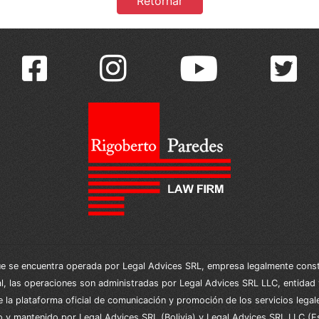
Retornar
se encuentra operada por Legal Advices SRL, empresa legalmente constitu
nal, las operaciones son administradas por Legal Advices SRL LLC, entidad
 la plataforma oficial de comunicación y promoción de los servicios lega
o y mantenido por Legal Advices SRL (Bolivia) y Legal Advices SRL LLC (E