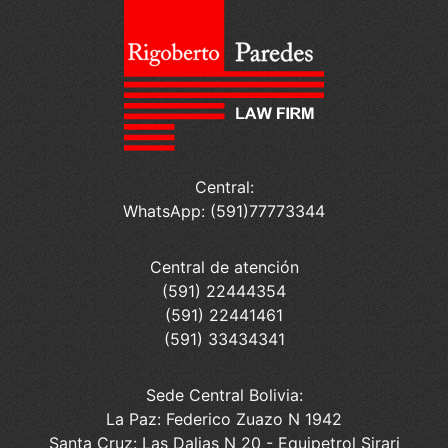
Central:
WhatsApp: (591)77773344
Central de atención
(591) 22444354
(591) 22441461
(591) 33434341
Sede Central Bolivia:
La Paz: Federico Zuazo N 1942
Santa Cruz: Las Dalias N 20 - Equipetrol Sirari