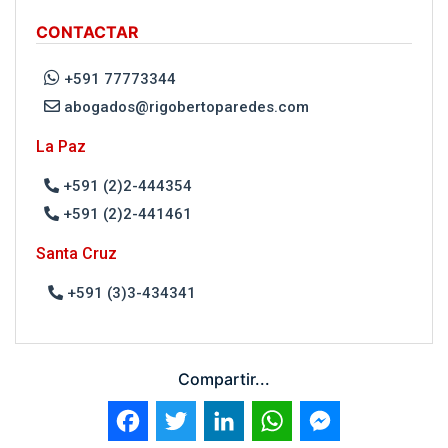
CONTACTAR
+591 77773344
abogados@rigobertoparedes.com
La Paz
+591 (2)2-444354
+591 (2)2-441461
Santa Cruz
+591 (3)3-434341
Compartir...
Facebook
Twitter
LinkedIn
WhatsApp
Messenger