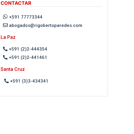
CONTACTAR
+591 77773344
abogados@rigobertoparedes.com
La Paz
+591 (2)2-444354
+591 (2)2-441461
Santa Cruz
+591 (3)3-434341