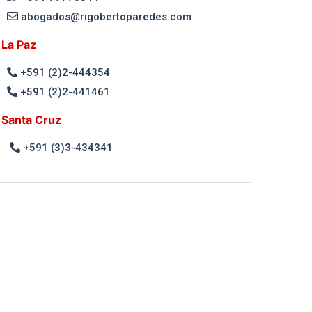
abogados@rigobertoparedes.com
La Paz
+591 (2)2-444354
+591 (2)2-441461
Santa Cruz
+591 (3)3-434341