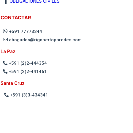
OBLIGACIONES CIVILES
CONTACTAR
+591 77773344
abogados@rigobertoparedes.com
La Paz
+591 (2)2-444354
+591 (2)2-441461
Santa Cruz
+591 (3)3-434341