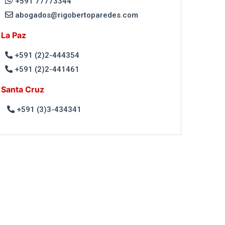
+591 77773344
abogados@rigobertoparedes.com
La Paz
+591 (2)2-444354
+591 (2)2-441461
Santa Cruz
+591 (3)3-434341