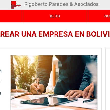
Rigoberto Paredes & Asociados
BLOG
NU
REAR UNA EMPRESA EN BOLIV
n
,
e